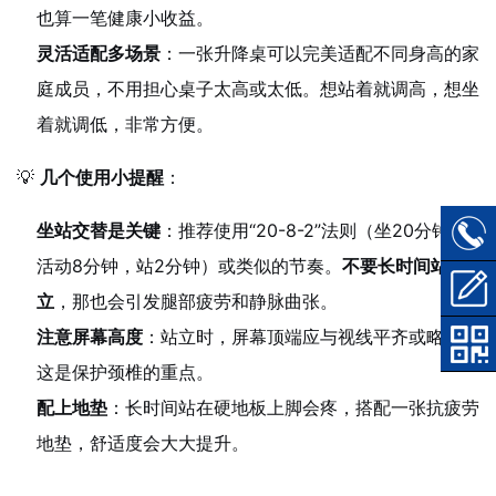
也算一笔健康小收益。
灵活适配多场景
：一张升降桌可以完美适配不同身高的家
庭成员，不用担心桌子太高或太低。想站着就调高，想坐
着就调低，非常方便。
💡
几个使用小提醒
：
坐站交替是关键
：推荐使用“20-8-2”法则（坐20分钟，
活动8分钟，站2分钟）或类似的节奏。
不要长时间站
立
，那也会引发腿部疲劳和静脉曲张。
注意屏幕高度
：站立时，屏幕顶端应与视线平齐或略低，
这是保护颈椎的重点。
配上地垫
：长时间站在硬地板上脚会疼，搭配一张抗疲劳
地垫，舒适度会大大提升。