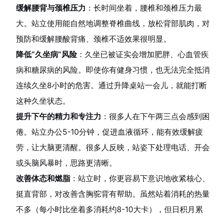
缓解腰背与颈椎压力
：长时间坐着，腰椎和颈椎压力最
大。站立使用能自然地调整脊椎曲线，放松背部肌肉，对
预防和缓解腰酸背痛、颈椎不适效果很明显。
降低“久坐病”风险
：久坐已被证实会增加肥胖、心血管疾
病和糖尿病的风险。即使你有健身习惯，也无法完全抵消
连续久坐8小时的危害。通过升降桌站一会儿，就能打断
这种久坐状态。
提升下午的精力和专注力
：很多人在下午两三点会感到困
倦。站立办公5-10分钟，促进血液循环，能有效缓解疲
劳，让大脑更清醒。很多人反映，站姿下处理电话、开会
或头脑风暴时，思路更清晰。
改善体态和燃脂
：站立时，你更容易下意识地收紧核心、
挺直背部，对改善含胸驼背有帮助。虽然站着消耗的热量
不多（每小时比坐着多消耗约8-10大卡），但日积月累